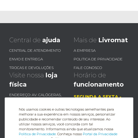
Central de
ajuda
Mais de
Livromat
CENTRAL DE ATENDIMENTO
A EMPRESA
ENVIO E ENTREGA
POLITICA DE PRIVACIDADE
TROCAS E DEVOLUÇÕES
FALE CONOSCO
Visite nossa
loja
Horário de
física
funcionamento
ENDEREÇO: AV. CALÓGERAS,
SEGUNDA A SEXTA -
2411 -
08H ÀS 18H
CENTRO, CAMPO GRANDE /
Nós usamos cookies e outras tecnologias semelhantes para
MS
melhorar a sua experiência em nossos serviços, personalizar
SÁBADO - 08H ÀS 17H
publicidade e recomendar conteúdo de seu interesse. Ao
utilizar nossos serviços, você concorda com tal
monitoramento. Informamos ainda que atualizamos nossa
(67)
99649-4276
Política de Privacidade
. Conheça nosso
Portal da Privacidade