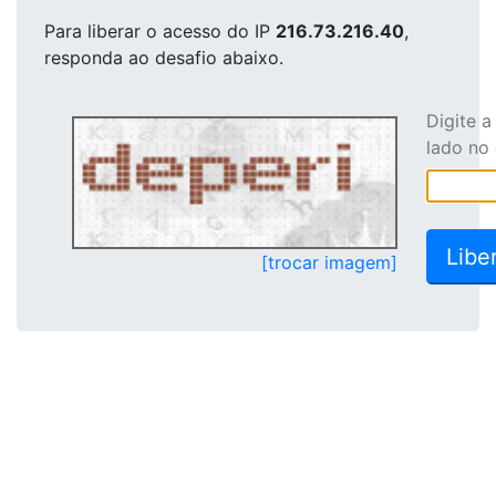
Para liberar o acesso
do IP
216.73.216.40
,
responda ao desafio abaixo.
Digite 
lado no
[trocar imagem]